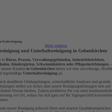
u-Endreinigung
Mehr erfahren
reinigung und Unterhalts­reinigung in Gelsenkirchen
 in
Büros, Praxen, Verwaltungsgebäuden, Industriebetrieben,
hulen, Kindergärten, Schwimmbädern oder Pflegeeinrichtungen
–
r unsere Kunden
in Gelsenkirchen
bieten wir eine zuverlässige, flexibl
d regelmäßige
Unterhaltsreinigung
an.
rch detaillierte Ortsbegehungen, wirtschaftliche Analysen und gezielte
hulungen stellen wir sicher, dass unsere Reinigungsleistungen stets auf
chstem Niveau bleiben. Zudem profitieren Sie von einer kontinuierlich
treuung vor Ort, sodass Sie sich ganz auf Ihr Tagesgeschäft konzentrie
nnen.
mit unsere Reinigung jederzeit Ihren und unseren Qualitätsansprüchen