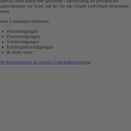
tspricht, steht Ihnen eine geschulte Objektleitung als persönlicher
sprechpartner zur Seite, mit der Sie alle Details individuell abstimmen
nnen.
sere Leistungen umfassen:
Büroreinigungen
Praxisreinigungen
Schulreinigungen
Kindergartenreinigungen
& vieles mehr
hr Informationen zu unserer Unterhaltsreinigung