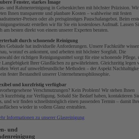
ubere Fenster, starkes Image
as- und Rahmenreinigung in Gelsenkirchen mit höchster Präzision. Wir
eten Ihnen transparente und planbare Kosten – wahlweise mit festen
adratmeter-Preisen oder als preisgünstiges Pauschalangebot. Beim erst
inigungseinsatz erstellen wir für Sie ein kostenloses Aufmaß. Lassen S
ch am besten direkt von einem unserer Experten beraten.
rterhalt durch schonende Reinigung
des Gebäude hat individuelle Anforderungen. Unsere Fachkräfte wisse
nau, worauf es ankommt, und arbeiten mit höchster Sorgfalt. Die
swahl der richtigen Reinigungsmittel sorgt für eine schonende Pflege,
e Langlebigkeit Ihrer Glasflächen zu gewährleisten. Gleichzeitig legen 
oßen Wert auf umweltfreundliche Methoden – der Aspekt Nachhaltigke
t ein fester Bestandteil unserer Unternehmensphilosophie.
exibel und kurzfristig verfügbar
vorhergesehene Verschmutzungen? Kein Problem! Wir stehen Ihnen
ch kurzfristig zur Verfügung. Sobald Sie Bedarf haben, kontaktieren Si
s, und wir finden schnellstmöglich einen passenden Termin – damit Ihr
asflächen wieder in vollem Glanz erstrahlen.
hr Informationen zu unserer Glasreinigung
n- und
aden­reinigung