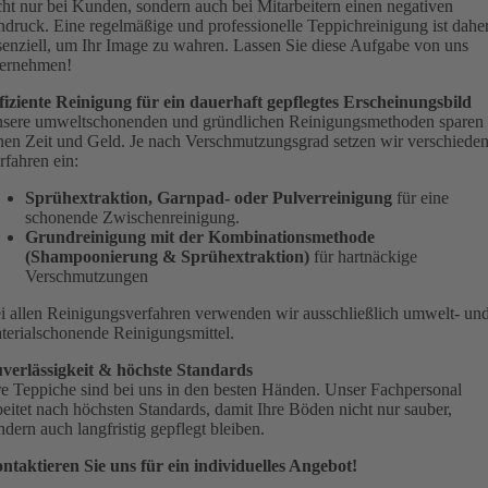
cht nur bei Kunden, sondern auch bei Mitarbeitern einen negativen
ndruck. Eine regelmäßige und professionelle Teppichreinigung ist dahe
senziell, um Ihr Image zu wahren. Lassen Sie diese Aufgabe von uns
ernehmen!
fiziente Reinigung für ein dauerhaft gepflegtes Erscheinungsbild
sere umweltschonenden und gründlichen Reinigungsmethoden sparen
nen Zeit und Geld. Je nach Verschmutzungsgrad setzen wir verschiede
rfahren ein:
Sprühextraktion, Garnpad- oder Pulverreinigung
für eine
schonende Zwischenreinigung.
Grundreinigung mit der Kombinationsmethode
(Shampoonierung & Sprühextraktion)
für hartnäckige
Verschmutzungen
i allen Reinigungsverfahren verwenden wir ausschließlich umwelt- un
terialschonende Reinigungsmittel.
verlässigkeit & höchste Standards
re Teppiche sind bei uns in den besten Händen. Unser Fachpersonal
beitet nach höchsten Standards, damit Ihre Böden nicht nur sauber,
ndern auch langfristig gepflegt bleiben.
ntaktieren Sie uns für ein individuelles Angebot!