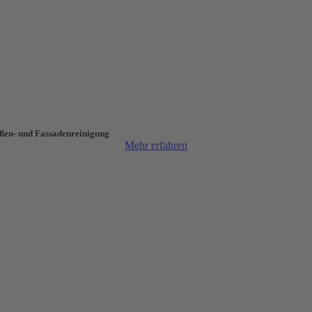
ßen- und Fassaden­reinigung
Mehr erfahren