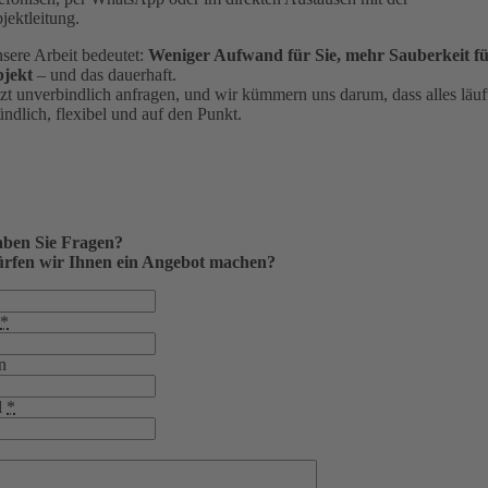
jektleitung.
sere Arbeit bedeutet:
Weniger Aufwand für Sie, mehr Sauberkeit fü
jekt
– und das dauerhaft.
tzt unverbindlich anfragen, und wir kümmern uns darum, dass alles läuf
ündlich, flexibel und auf den Punkt.
ben Sie Fragen?
rfen wir Ihnen ein Angebot machen?
*
n
l
*