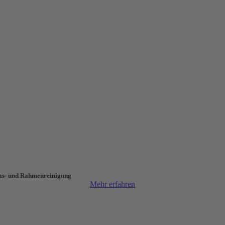
as- und Rahmen­reinigung
Mehr erfahren