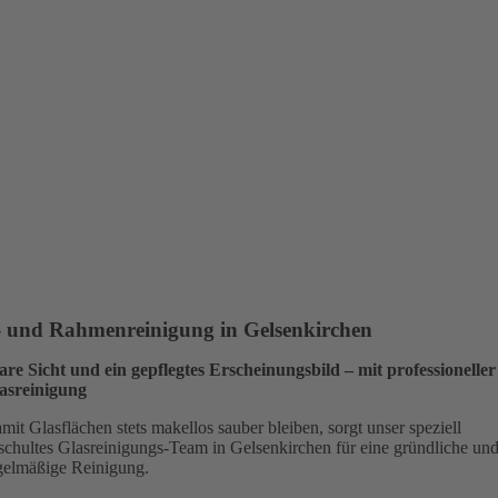
- und Rahmen­reinigung in Gelsenkirchen
are Sicht und ein gepflegtes Erscheinungsbild – mit professioneller
asreinigung
mit Glasflächen stets makellos sauber bleiben, sorgt unser speziell
schultes Glasreinigungs-Team in Gelsenkirchen für eine gründliche un
gelmäßige Reinigung.