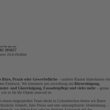
en Sie uns an!
02 305657
sere 24-h-Hotline
 Büro, Praxis oder Gewerbefläche
– saubere Räume hinterlassen ei
ten Eindruck. Wir kümmern uns zuverlässig um
Büroreinigung,
nster- und Glasreinigung, Fassadenpflege und vieles mehr
– genau
, wie es für Ihr Objekt sinnvoll ist.
t einem eingespielten Team direkt in Gelsenkirchen bieten wir Ihnen
rlässliche Abläufe, faire Preise und eine unkomplizierte Abstimmung –
lefonisch, per WhatsApp oder im direkten Austausch mit der