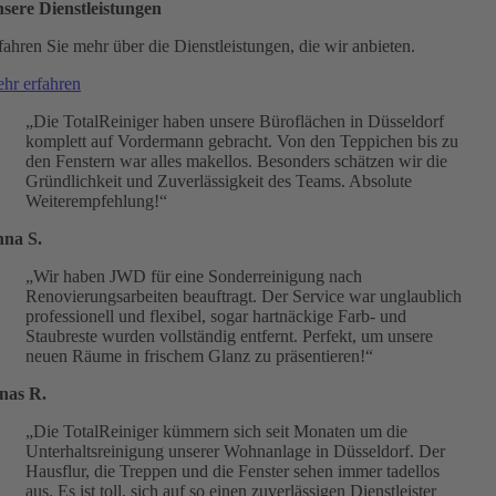
sere Dienstleistungen
fahren Sie mehr über die Dienstleistungen, die wir anbieten.
hr erfahren
„Die TotalReiniger haben unsere Büroflächen in Düsseldorf
komplett auf Vordermann gebracht. Von den Teppichen bis zu
den Fenstern war alles makellos. Besonders schätzen wir die
Gründlichkeit und Zuverlässigkeit des Teams. Absolute
Weiterempfehlung!“
na S.
„Wir haben JWD für eine Sonderreinigung nach
Renovierungsarbeiten beauftragt. Der Service war unglaublich
professionell und flexibel, sogar hartnäckige Farb- und
Staubreste wurden vollständig entfernt. Perfekt, um unsere
neuen Räume in frischem Glanz zu präsentieren!“
nas R.
„Die TotalReiniger kümmern sich seit Monaten um die
Unterhaltsreinigung unserer Wohnanlage in Düsseldorf. Der
Hausflur, die Treppen und die Fenster sehen immer tadellos
aus. Es ist toll, sich auf so einen zuverlässigen Dienstleister