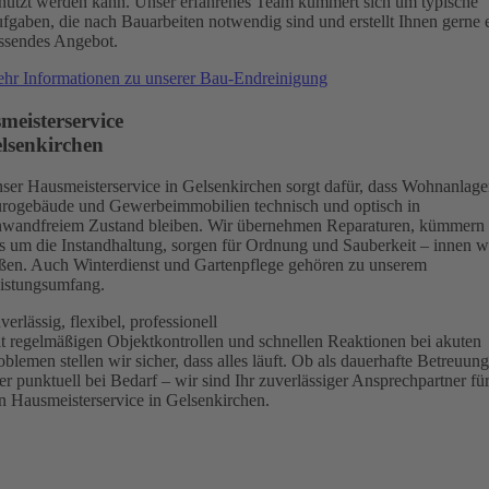
nutzt werden kann. Unser erfahrenes Team kümmert sich um typische
fgaben, die nach Bauarbeiten notwendig sind und erstellt Ihnen gerne 
ssendes Angebot.
hr Informationen zu unserer Bau-Endreinigung
meisterservice
elsenkirchen
ser Hausmeisterservice in Gelsenkirchen sorgt dafür, dass Wohnanlage
rogebäude und Gewerbeimmobilien technisch und optisch in
nwandfreiem Zustand bleiben. Wir übernehmen Reparaturen, kümmern
s um die Instandhaltung, sorgen für Ordnung und Sauberkeit – innen w
ßen. Auch Winterdienst und Gartenpflege gehören zu unserem
istungsumfang.
verlässig, flexibel, professionell
t regelmäßigen Objektkontrollen und schnellen Reaktionen bei akuten
oblemen stellen wir sicher, dass alles läuft. Ob als dauerhafte Betreuung
er punktuell bei Bedarf – wir sind Ihr zuverlässiger Ansprechpartner fü
n Hausmeisterservice in Gelsenkirchen.