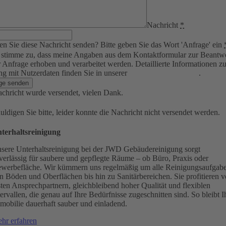
Nachricht
*
n Sie diese Nachricht senden? Bitte geben Sie das Wort 'Anfrage' ein
 stimme zu, dass meine Angaben aus dem Kontaktformular zur Beantw
 Anfrage erhoben und verarbeitet werden. Detaillierte Informationen z
 mit Nutzerdaten finden Sie in unserer
Datenschutzerklärung
.
ge senden
chricht wurde versendet, vielen Dank.
uldigen Sie bitte, leider konnte die Nachricht nicht versendet werden.
terhaltsreinigung
sere Unterhaltsreinigung bei der JWD Gebäudereinigung sorgt
verlässig für saubere und gepflegte Räume – ob Büro, Praxis oder
werbefläche. Wir kümmern uns regelmäßig um alle Reinigungsaufgab
n Böden und Oberflächen bis hin zu Sanitärbereichen. Sie profitieren 
sten Ansprechpartnern, gleichbleibend hoher Qualität und flexiblen
tervallen, die genau auf Ihre Bedürfnisse zugeschnitten sind. So bleibt I
mobilie dauerhaft sauber und einladend.
hr erfahren