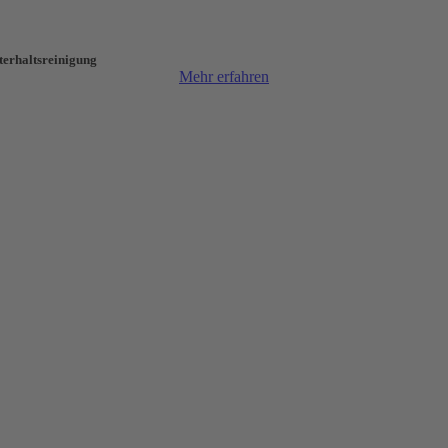
terhalts­reinigung
Mehr erfahren