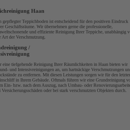
ichreinigung Haan
n gepflegter Teppichboden ist entscheidend für den positiven Eindruck
rer Geschäftsräume. Wir übernehmen gerne die professionelle,
weltschonende und effiziente Reinigung Ihrer Teppiche, unabhängig 
r Art der Verschmutzung.
dreinigung /
nsivreinigung
r eine tiefgehende Reinigung Ihrer Räumlichkeiten in Haan bieten wir
und- und Intensivreinigungen an, um hartnäckige Verschmutzungen u
ckstände zu entfernen. Mit diesen Leistungen sorgen wir für den letzte
inschliff in Ihrem Gebäude. Oftmals führen wir eine Grundreinigung v
m Ein- bzw. nach dem Auszug, nach Umbau- oder Renovierungsarbeit
i Versicherungsschäden oder bei stark verschmutzten Objekten durch.