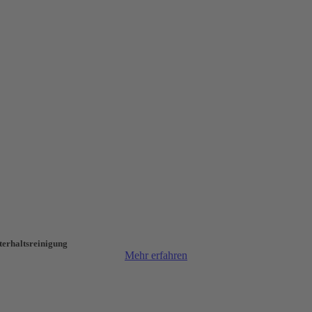
terhalts­reinigung
Mehr erfahren