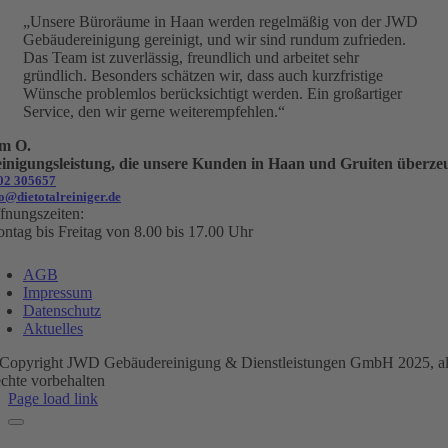
„Unsere Büroräume in Haan werden regelmäßig von der JWD
Gebäudereinigung gereinigt, und wir sind rundum zufrieden.
Das Team ist zuverlässig, freundlich und arbeitet sehr
gründlich. Besonders schätzen wir, dass auch kurzfristige
Wünsche problemlos berücksichtigt werden. Ein großartiger
Service, den wir gerne weiterempfehlen.“
m O.
inigungsleistung, die unsere Kunden in Haan und Gruiten überze
02 305657
fo@dietotalreiniger.de
fnungszeiten:
ntag bis Freitag von 8.00 bis 17.00 Uhr
AGB
Impressum
Datenschutz
Aktuelles
Copyright JWD Gebäudereinigung & Dienstleistungen GmbH 2025, al
chte vorbehalten
Page load link