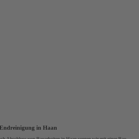
Endreinigung in Haan
ch Abschluss von Bauarbeiten in Haan sorgen wir mit einer Bau-