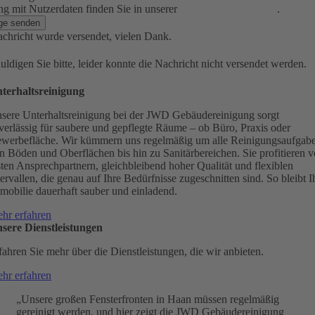
 mit Nutzerdaten finden Sie in unserer
Datenschutzerklärung
.
ge senden
chricht wurde versendet, vielen Dank.
uldigen Sie bitte, leider konnte die Nachricht nicht versendet werden.
terhaltsreinigung
sere Unterhaltsreinigung bei der JWD Gebäudereinigung sorgt
verlässig für saubere und gepflegte Räume – ob Büro, Praxis oder
werbefläche. Wir kümmern uns regelmäßig um alle Reinigungsaufgab
n Böden und Oberflächen bis hin zu Sanitärbereichen. Sie profitieren 
sten Ansprechpartnern, gleichbleibend hoher Qualität und flexiblen
tervallen, die genau auf Ihre Bedürfnisse zugeschnitten sind. So bleibt I
mobilie dauerhaft sauber und einladend.
hr erfahren
sere Dienstleistungen
fahren Sie mehr über die Dienstleistungen, die wir anbieten.
hr erfahren
„Unsere großen Fensterfronten in Haan müssen regelmäßig
gereinigt werden, und hier zeigt die JWD Gebäudereinigung