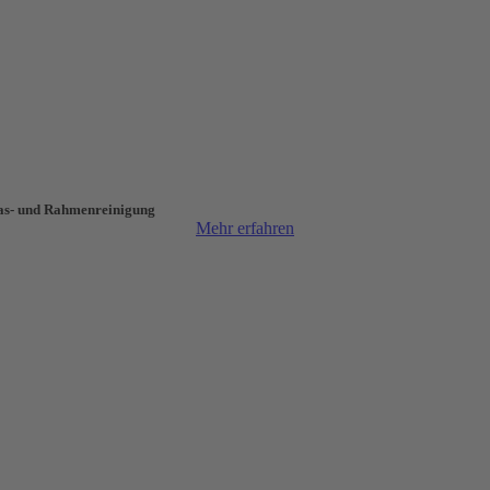
as- und Rahmen­reinigung
Mehr erfahren