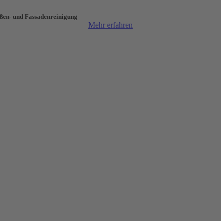
ßen- und Fassaden­reinigung
Mehr erfahren