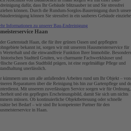
dreinigung dafür, dass Ihr Gebäude blitzsauber ist und Sie stressfrei
nziehen können.
Durch die Rundum-Sorglos-Baureinigung durch unser
bäudereinigung können Sie stressfrei in ein sauberes Gebäude einziehe
hr Informationen zu unserer Bau-Endreinigung
meisterservice Haan
 der Gartenstadt Haan, die für ihre grünen Oasen und gepflegten
hngebiete bekannt ist, sorgen wir mit unserem Hausmeisterservice für
n Werterhalt und die einwandfreie Funktion Ihrer Immobilie. Besonder
 historischen Stadtteil Gruiten, wo charmante Fachwerkhäuser und
yllische Gassen das Stadtbild prägen, ist eine regelmäßige Pflege und
standhaltung unerlässlich.
r kümmern uns um alle anfallenden Arbeiten rund um Ihr Objekt – von
eineren Reparaturen über die Reinigung bis hin zur Gartenpflege und 
nterdienst. Mit unserem zuverlässigen Service sorgen wir für Ordnung,
cherheit und ein gepflegtes Erscheinungsbild, damit Sie sich um nichts
mmern müssen. Ob kontinuierliche Objektbetreuung oder schnelle
nsätze bei Bedarf – wir sind Ihr kompetenter Partner für den
usmeisterservice in Haan.