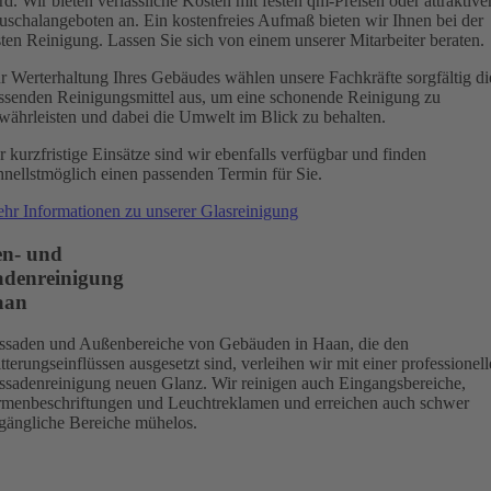
rd. Wir bieten verlässliche Kosten mit festen qm-Preisen oder attraktive
uschalangeboten an. Ein kostenfreies Aufmaß bieten wir Ihnen bei der
sten Reinigung. Lassen Sie sich von einem unserer Mitarbeiter beraten.
r Werterhaltung Ihres Gebäudes wählen unsere Fachkräfte sorgfältig di
ssenden Reinigungsmittel aus, um eine schonende Reinigung zu
währleisten und dabei die Umwelt im Blick zu behalten.
r kurzfristige Einsätze sind wir ebenfalls verfügbar und finden
hnellstmöglich einen passenden Termin für Sie.
hr Informationen zu unserer Glasreinigung
n- und
adenreinigung
aan
ssaden und Außenbereiche von Gebäuden in Haan, die den
tterungseinflüssen ausgesetzt sind, verleihen wir mit einer professionel
ssadenreinigung neuen Glanz. Wir reinigen auch Eingangsbereiche,
rmenbeschriftungen und Leuchtreklamen und erreichen auch schwer
gängliche Bereiche mühelos.